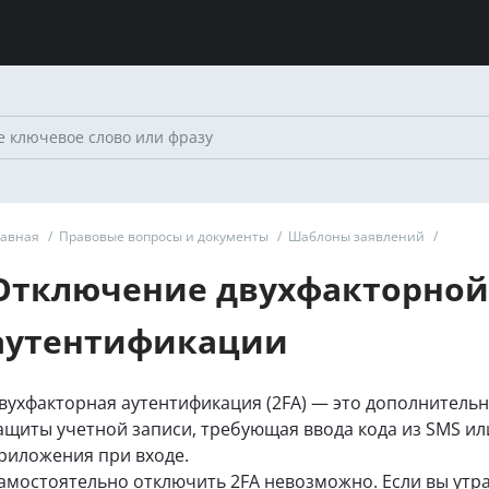
лавная
/
Правовые вопросы и документы
/
Шаблоны заявлений
/
Отключение двухфакторной
аутентификации
вухфакторная аутентификация (2FA) — это дополнитель
ащиты учетной записи, требующая ввода кода из SMS ил
риложения при входе.
амостоятельно отключить 2FA невозможно. Если вы утр