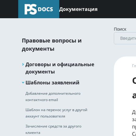
Документация
Поиск
Правовые вопросы и
документы
Договоры и официальные
Г
документы
Шаблоны заявлений
Добавление дополнительного
контактного email
Шаблон на перенос услуг в другой
Д
аккаунт пользователя
з
п
Зачисление средств за другого
клиента
С