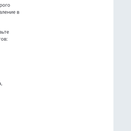
орого
вление в
вьте
ов:
,