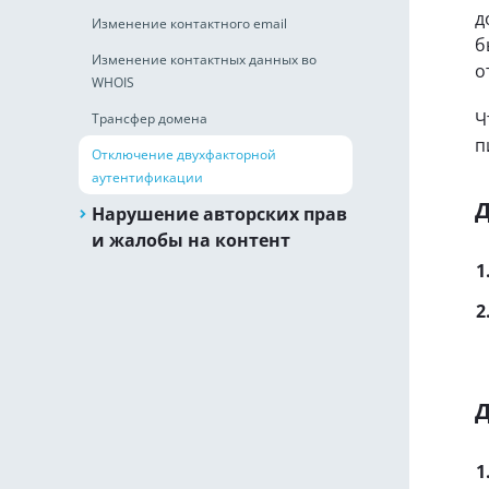
д
Изменение контактного email
б
Изменение контактных данных во
о
WHOIS
Ч
Трансфер домена
п
Отключение двухфакторной
аутентификации
Д
Нарушение авторских прав
и жалобы на контент
Д