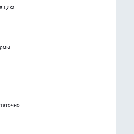
 ящика
ормы
статочно