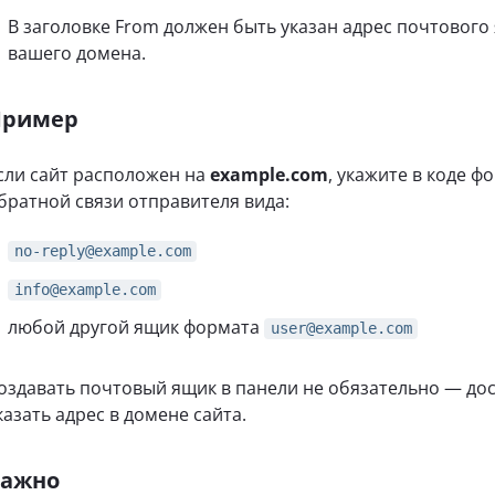
В заголовке From должен быть указан адрес почтового
вашего домена.
Пример
сли сайт расположен на
example.com
, укажите в коде ф
братной связи отправителя вида:
no-reply@example.com
info@example.com
любой другой ящик формата
user@example.com
оздавать почтовый ящик в панели не обязательно — до
казать адрес в домене сайта.
Важно