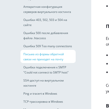
Аппаратная конфигурация
серверов виртуального хостинга
Ошибки 403, 502, 503 и 504 на
сайте
Ошибка 500 после добавления
Е
файла .htaccess
о
Ошибка 509 Too many connections
Письма из формы обратной
связи не приходят на почту
Ошибка подключения к SMTP
"Could not connect to SMTP host"
SSH-доступ на виртуальном
С
хостинге
у
Ping и tracert в Windows
TCP-трассировка в Windows