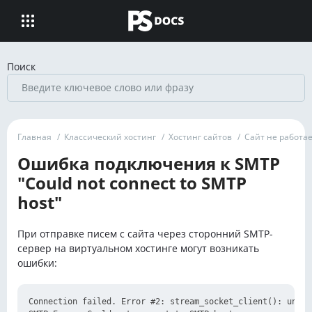
Поиск
Главная
/
Классический хостинг
/
Хостинг сайтов
/
Сайт не работае
Ошибка подключения к SMTP
"Could not connect to SMTP
host"
При отправке писем с сайта через сторонний SMTP-
сервер на виртуальном хостинге могут возникать
ошибки:
Connection failed. Error #2: stream_socket_client(): unabl