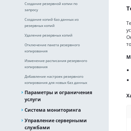
Создание резервной копии по
Т
запросу
Создание копий баз данных из
Т
резервных копий
ус
Удаление резервных копий
О
т
Отключение пакета резервного
копирования
М
Изменение расписания резервного
копирования
Добавление настроек резервного
копирования для новых баз данных
Параметры и ограничения
Х
услуги
Система мониторинга
Управление серверными
службами