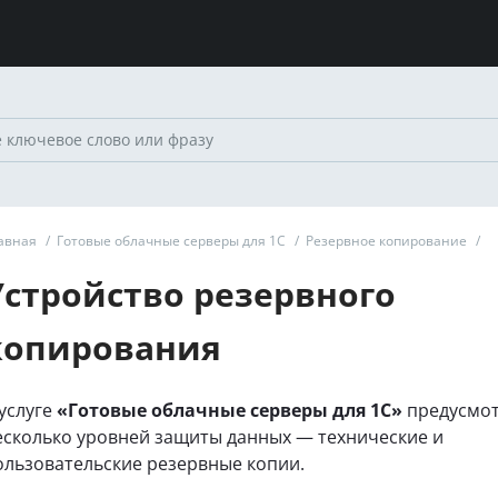
авная
/
Готовые облачные серверы для 1С
/
Резервное копирование
/
Устройство резервного
копирования
 услуге
«Готовые облачные серверы для 1С»
предусмо
есколько уровней защиты данных — технические и
ользовательские резервные копии.