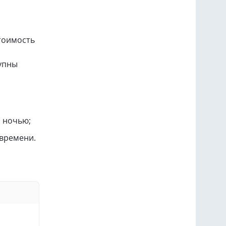
стоимость
упны
 ночью;
времени.