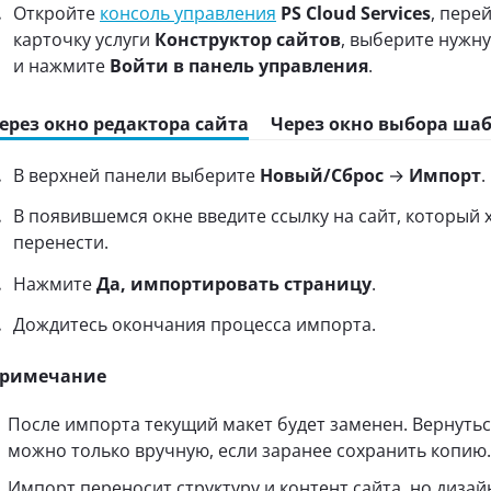
Откройте
консоль управления
PS Cloud Services
, пере
карточку услуги
Конструктор сайтов
, выберите нужну
и нажмите
Войти в панель управления
.
ерез окно редактора сайта
Через окно выбора ша
В верхней панели выберите
Новый/Сброс
→
Импорт
.
В появившемся окне введите ссылку на сайт, который 
перенести.
Нажмите
Да, импортировать страницу
.
Дождитесь окончания процесса импорта.
римечание
После импорта текущий макет будет заменен. Вернутьс
можно только вручную, если заранее сохранить копию.
Импорт переносит структуру и контент сайта, но диза