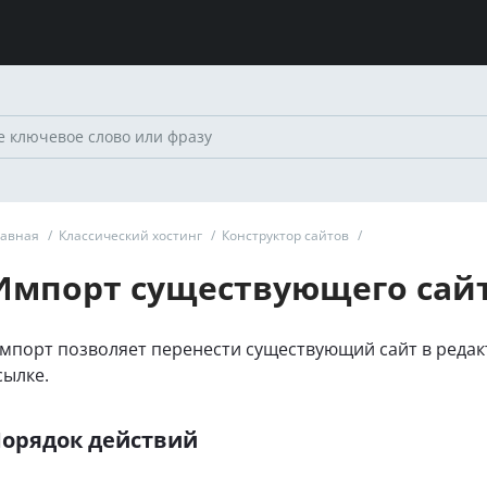
лавная
/
Классический хостинг
/
Конструктор сайтов
/
Импорт существующего сай
мпорт позволяет перенести существующий сайт в редак
сылке.
орядок действий