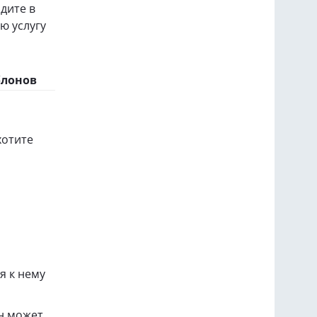
йдите в
ю услугу
блонов
хотите
я к нему
йн может